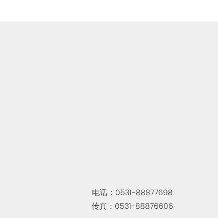
电话：
0531-88877698
传真：
0531-88876606