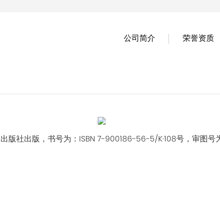
公司简介
荣誉资质
出版，书号为：ISBN 7-900186-56-5/K·108号，审图号