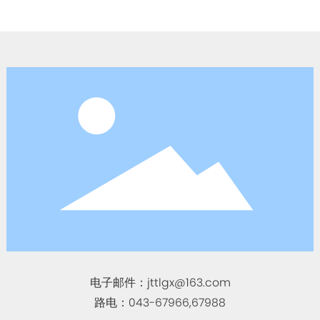
电子邮件：
jttlgx@163.com
路电：
043-67966
,
67988