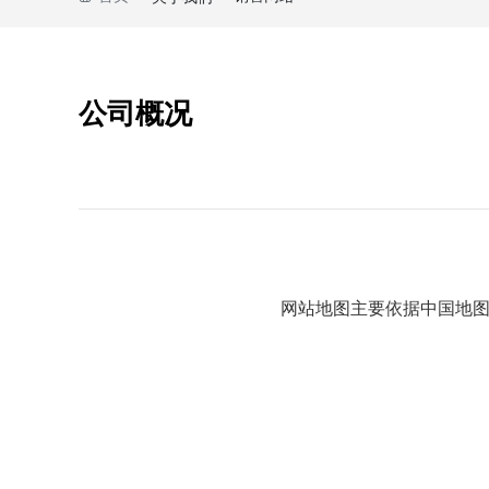
公司概况
网站地图主要依据中国地图出版社