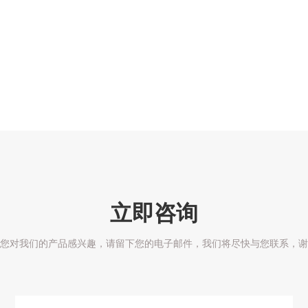
立即咨询
您对我们的产品感兴趣，请留下您的电子邮件，我们将尽快与您联系，谢