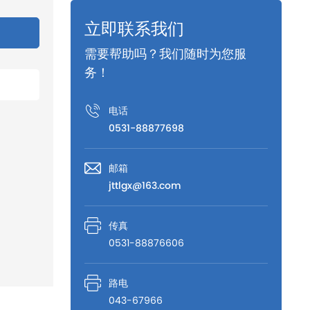
立即联系我们
需要帮助吗？我们随时为您服
务！
电话
0531-88877698
邮箱
jttlgx@163.com
传真
0531-88876606
路电
043-67966