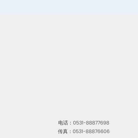
电话：
0531-88877698
传真：
0531-88876606